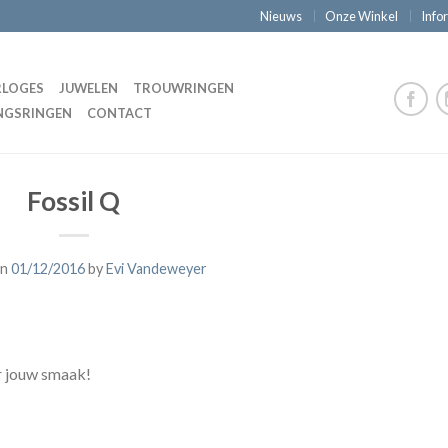
Nieuws
Onze Winkel
Info
LOGES
JUWELEN
TROUWRINGEN
NGSRINGEN
CONTACT
Fossil Q
on
01/12/2016
by
Evi Vandeweyer
ar jouw smaak!