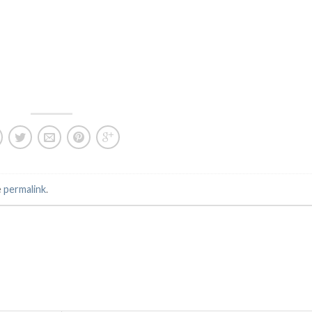
e
permalink
.