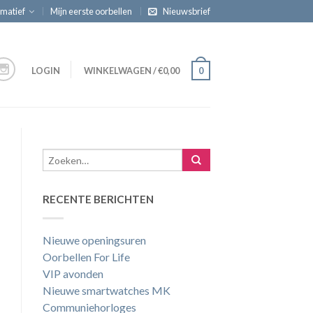
rmatief
Mijn eerste oorbellen
Nieuwsbrief
LOGIN
WINKELWAGEN
/
€
0,00
0
RECENTE BERICHTEN
Nieuwe openingsuren
Oorbellen For Life
VIP avonden
Nieuwe smartwatches MK
Communiehorloges