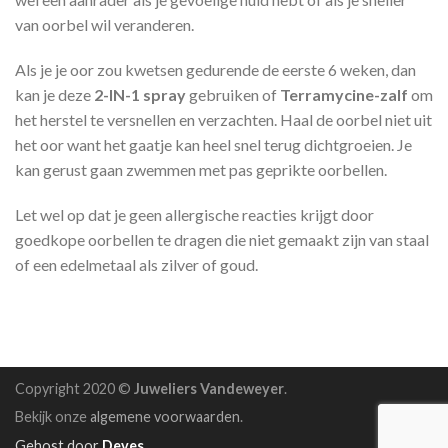
van oorbel wil veranderen.
Als je je oor zou kwetsen gedurende de eerste 6 weken, dan
kan je deze
2-IN-1 spray
gebruiken of
Terramycine-zalf
om
het herstel te versnellen en verzachten. Haal de oorbel niet uit
het oor want het gaatje kan heel snel terug dichtgroeien. Je
kan gerust gaan zwemmen met pas geprikte oorbellen.
Let wel op dat je geen allergische reacties krijgt door
goedkope oorbellen te dragen die niet gemaakt zijn van staal
of een edelmetaal als zilver of goud.
Copyright 2020 ©
Juweliers Vandeweyer
.
Bekijk onze
algemene voorwaarden
.
Gehost door
Deves
.