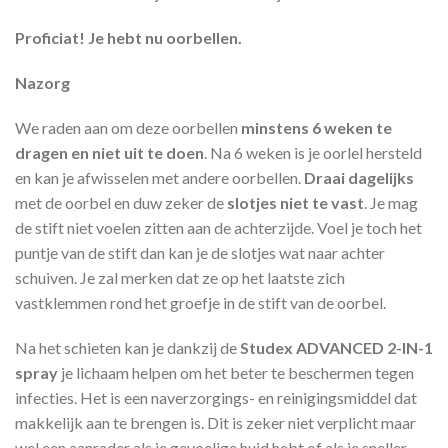
Proficiat! Je hebt nu oorbellen.
Nazorg
We raden aan om deze oorbellen
minstens 6 weken te
dragen en niet uit te doen
. Na 6 weken is je oorlel hersteld
en kan je afwisselen met andere oorbellen.
Draai dagelijks
met de oorbel en duw zeker de
slotjes niet te vast
. Je mag
de stift niet voelen zitten aan de achterzijde. Voel je toch het
puntje van de stift dan kan je de slotjes wat naar achter
schuiven. Je zal merken dat ze op het laatste zich
vastklemmen rond het groefje in de stift van de oorbel.
Na het schieten kan je dankzij de
Studex ADVANCED 2-IN-1
spray
je lichaam helpen om het beter te beschermen tegen
infecties. Het is een naverzorgings- en reinigingsmiddel dat
makkelijk aan te brengen is. Dit is zeker niet verplicht maar
wel een aanrader als je gevoelige huid hebt of als je sneller