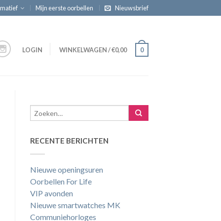
rmatief
Mijn eerste oorbellen
Nieuwsbrief
LOGIN
WINKELWAGEN
/
€
0,00
0
RECENTE BERICHTEN
Nieuwe openingsuren
Oorbellen For Life
VIP avonden
Nieuwe smartwatches MK
Communiehorloges