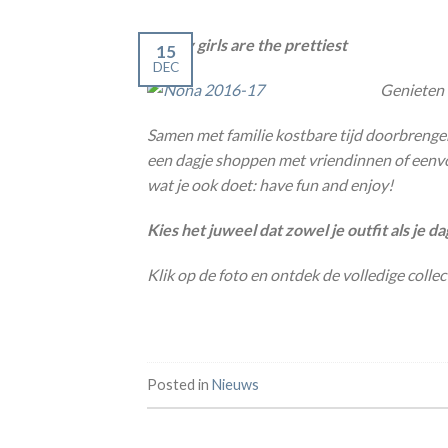
Happy girls are the prettiest
15
DEC
Genieten v
Samen met familie kostbare tijd doorbrengen
een dagje shoppen met vriendinnen of eenvo
wat je ook doet: have fun and enjoy!
Kies het juweel dat zowel je outfit als je d
Klik op de foto en ontdek de volledige collect
Posted in
Nieuws