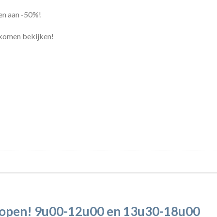
len aan -50%!
l komen bekijken!
k open! 9u00-12u00 en 13u30-18u00