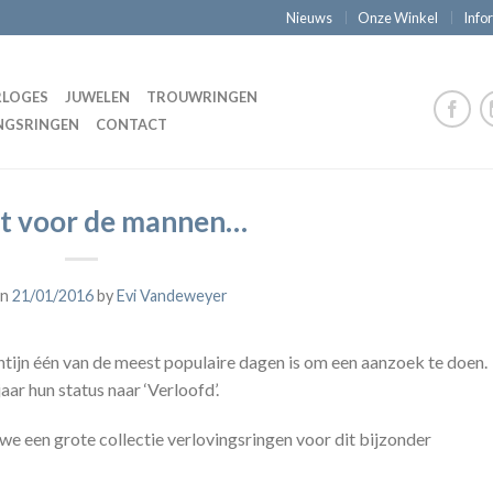
Nieuws
Onze Winkel
Info
LOGES
JUWELEN
TROUWRINGEN
NGSRINGEN
CONTACT
ht voor de mannen…
on
21/01/2016
by
Evi Vandeweyer
tijn één van de meest populaire dagen is om een aanzoek te doen.
ar hun status naar ‘Verloofd’.
we een grote collectie verlovingsringen voor dit bijzonder