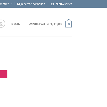
rmatief
Mijn eerste oorbellen
Nieuwsbrief
LOGIN
WINKELWAGEN
/
€
0,00
0