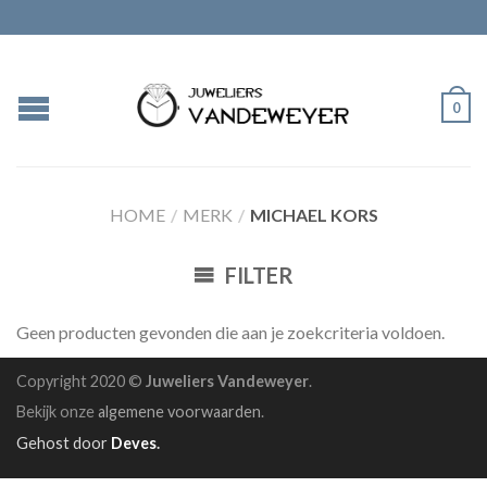
0
HOME
/
MERK
/
MICHAEL KORS
FILTER
Geen producten gevonden die aan je zoekcriteria voldoen.
Copyright 2020 ©
Juweliers Vandeweyer
.
Bekijk onze
algemene voorwaarden
.
Gehost door
Deves
.