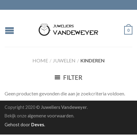
0
HOME
/
JUWELEN
/
KINDEREN
FILTER
Geen producten gevonden die aan je zoekcriteria voldoen.
Copyright 2020 ©
Juweliers Vandeweyer
.
Bekijk onze
algemene voorwaarden
.
Gehost door
Deves
.