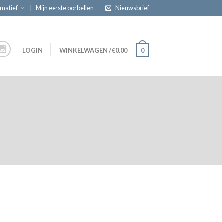
rmatief
Mijn eerste oorbellen
Nieuwsbrief
LOGIN
WINKELWAGEN
/
€
0,00
0